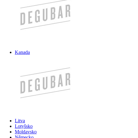
Kanada
Litva
Lotyšsko
Moldavsko
Německo