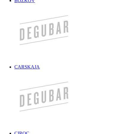
BOŽKOV
CARSKAJA
CIROC