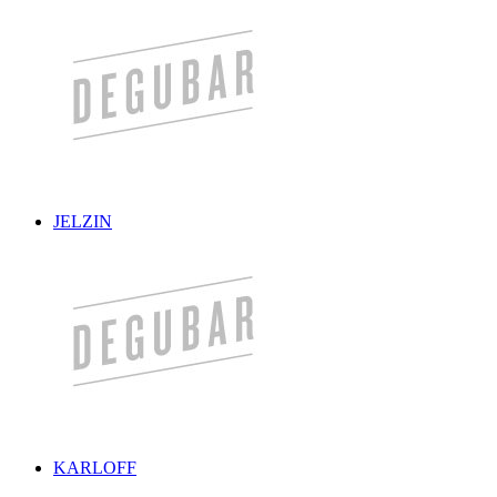
JELZIN
KARLOFF