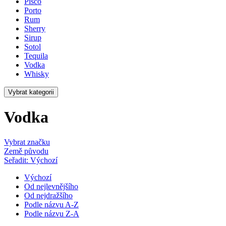
Pisco
Porto
Rum
Sherry
Sirup
Sotol
Tequila
Vodka
Whisky
Vybrat kategorii
Vodka
Vybrat značku
Země původu
Seřadit: Výchozí
Výchozí
Od nejlevnějšího
Od nejdražšího
Podle názvu A-Z
Podle názvu Z-A