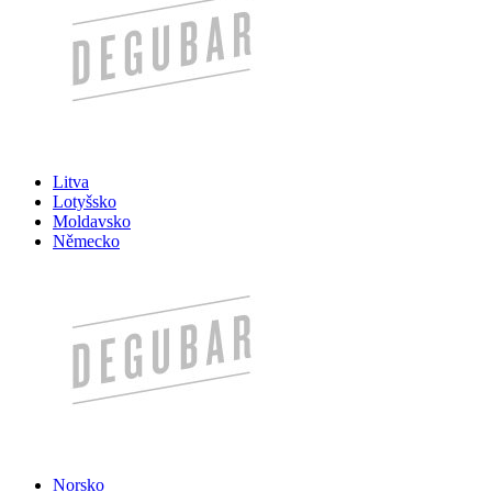
Litva
Lotyšsko
Moldavsko
Německo
Norsko