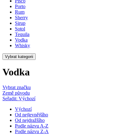
Pisco
Porto
Rum
Sherry
Sirup
Sotol
Tequila
Vodka
Whisky
Vybrat kategorii
Vodka
Vybrat značku
Země původu
Seřadit: Výchozí
Výchozí
Od nejlevnějšího
Od nejdražšího
Podle názvu A-Z
Podle názvu Z-A