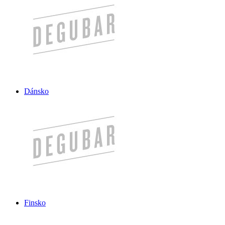
Dánsko
Finsko