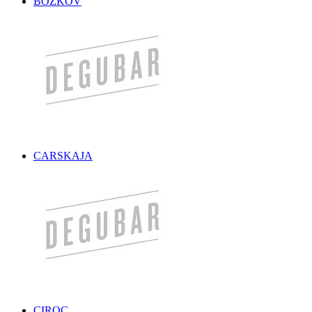
BOŽKOV
CARSKAJA
CIROC