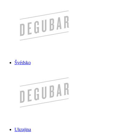
Švédsko
Ukrajina