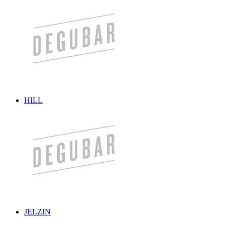
HILL
JELZIN