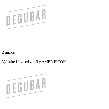
Značka
Vybíráte lahve od značky AMER PICON