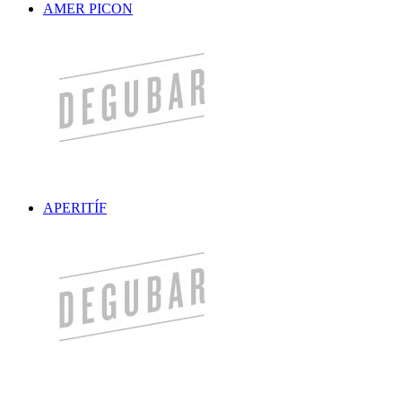
AMER PICON
APERITÍF