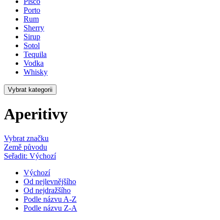
Pisco
Porto
Rum
Sherry
Sirup
Sotol
Tequila
Vodka
Whisky
Vybrat kategorii
Aperitivy
Vybrat značku
Země původu
Seřadit: Výchozí
Výchozí
Od nejlevnějšího
Od nejdražšího
Podle názvu A-Z
Podle názvu Z-A