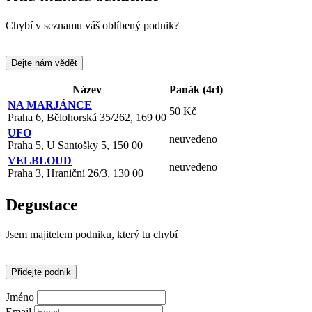
Chybí v seznamu váš oblíbený podnik?
Dejte nám vědět
Název
Panák (4cl)
NA MARJÁNCE
50 Kč
Praha 6, Bělohorská 35/262, 169 00
UFO
neuvedeno
Praha 5, U Santošky 5, 150 00
VELBLOUD
neuvedeno
Praha 3, Hraniční 26/3, 130 00
Degustace
Jsem majitelem podniku, který tu chybí
Přidejte podnik
Jméno
Email