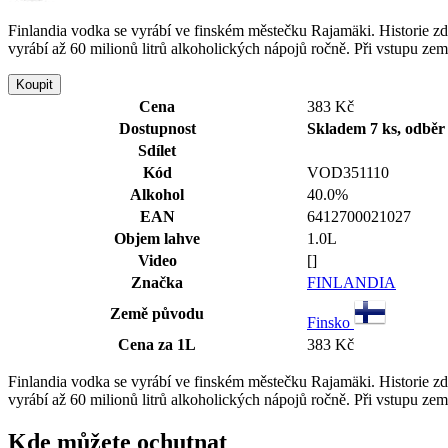
Finlandia vodka se vyrábí ve finském městečku Rajamäki. Historie zd
vyrábí až 60 milionů litrů alkoholických nápojů ročně. Při vstupu z
Koupit
Cena
383 Kč
Dostupnost
Skladem 7 ks, odběr 
Sdílet
Kód
VOD351110
Alkohol
40.0%
EAN
6412700021027
Objem lahve
1.0L
Video
[]
Značka
FINLANDIA
Země původu
Finsko
Cena za 1L
383 Kč
Finlandia vodka se vyrábí ve finském městečku Rajamäki. Historie zd
vyrábí až 60 milionů litrů alkoholických nápojů ročně. Při vstupu z
Kde můžete ochutnat