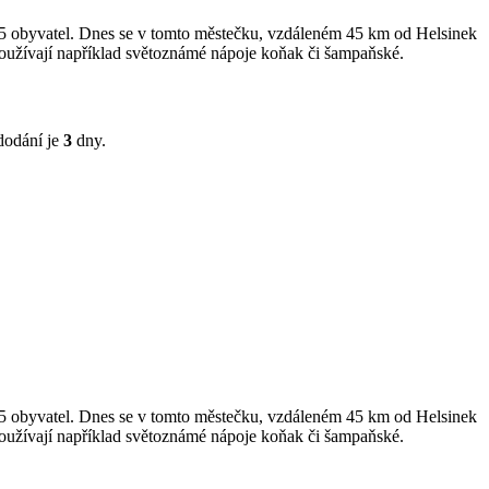
 15 obyvatel. Dnes se v tomto městečku, vzdáleném 45 km od Helsinek
 používají například světoznámé nápoje koňak či šampaňské.
dodání je
3
dny.
 15 obyvatel. Dnes se v tomto městečku, vzdáleném 45 km od Helsinek
 používají například světoznámé nápoje koňak či šampaňské.